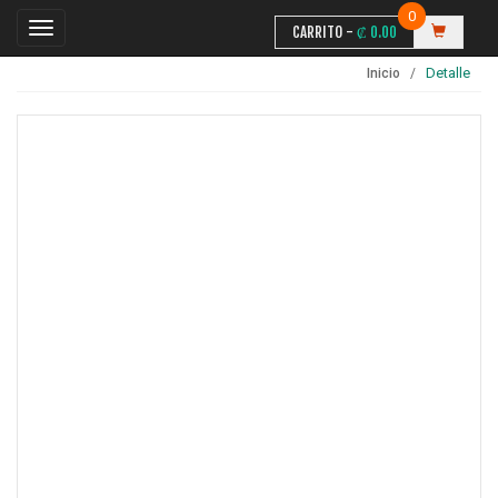
0
CARRITO -
₡
0.00
Detalle
Inicio
Inicio
Contáctanos
Categorias
Usuario