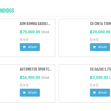
ENDIDOS
AEM BOMBA GASOLINA INTERNA 320LPH NEGRA
₡75,000.00
Unid
₡20,000.0
(i.v.i)
(i.v.i)
Añadir
Añadir
AUTOMETER SPORTCOMP BOOST 20PSI MECH
CO GAZAS 2.7
₡56,900.00
Unid
₡2,500.00
(i.v.i)
(i.v.i)
Añadir
Añadir