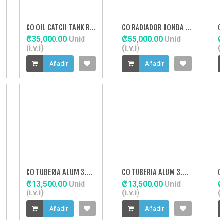
CO OIL CATCH TANK REDONDO RESPIRADERO
CO RADIADOR HONDA CIVIC 92 00 2 FILAS
₡35,000.00
Unid
₡55,000.00
Unid
(i.v.i)
(i.v.i)
(
Añadir
Añadir
TO
CO TUBERIA ALUM 3.0" 45
CO TUBERIA ALUM 3.0" RECTO
₡13,500.00
Unid
₡13,500.00
Unid
(i.v.i)
(i.v.i)
(
Añadir
Añadir