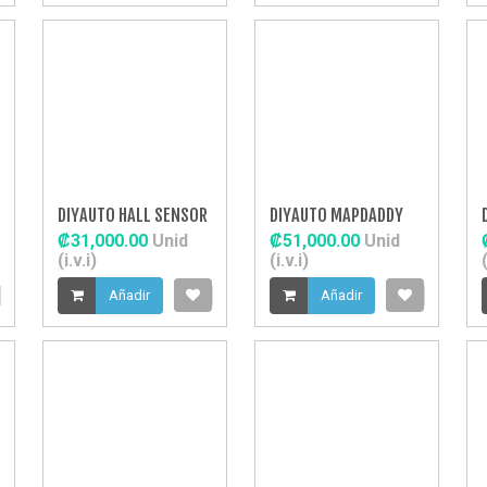
DIYAUTO HALL SENSOR
DIYAUTO MAPDADDY
₡31,000.00
Unid
₡51,000.00
Unid
(i.v.i)
(i.v.i)
(
Añadir
Añadir