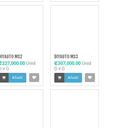
DIYAUTO MS2
DIYAUTO MS3
₡227,000.00
Unid
₡307,000.00
Unid
i.v.i)
(i.v.i)
Añadir
Añadir