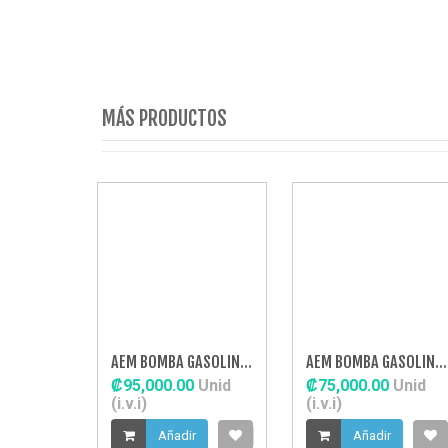
MÁS PRODUCTOS
AEM BOMBA GASOLINA INTERNA 320LPH METAN
AEM BOMBA GASOLINA INTERNA 320LPH NEGRA
₡95,000.00
Unid
₡75,000.00
Unid
(i.v.i)
(i.v.i)
Añadir
Añadir