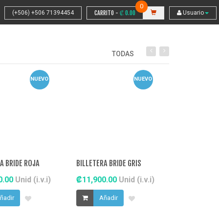
0
(+506) +506 71394454
CARRITO -
₡
0.00
Usuario
TODAS
NUEVO
NUEVO
A BRIDE ROJA
BILLETERA BRIDE GRIS
0.00
Unid (i.v.i)
₡11,900.00
Unid (i.v.i)
₡42,900.0
ñadir
Añadir
Añadi