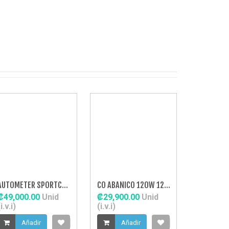
AUTOMETER SPORTCOMP WATER T ELECT M
CO ABANICO 120W 12" ASPAS CURVAS
₡49,000.00
Unid
₡29,900.00
Unid
i.v.i)
(i.v.i)
Añadir
Añadir