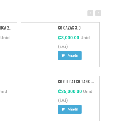
CO CINTA TERMICA 2 10M
CO GAZAS 3.0
0
Unid
₡3,000.00
Unid
(i.v.i)
Añadir
5
CO OIL CATCH TANK REDONDO RESPIRADERO
Unid
₡35,000.00
Unid
(i.v.i)
Añadir