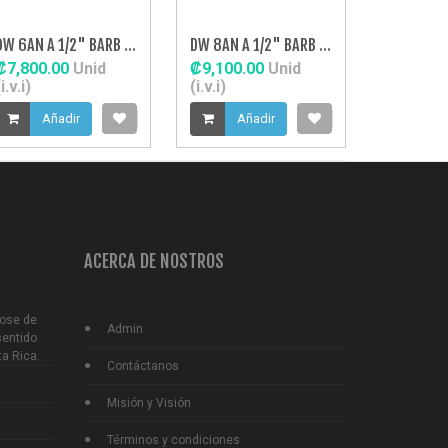
DW 6AN A 1/2" BARB FITTING
DW 8AN A 1/2" BARB FITTING
₡7,800.00
Unid
₡9,100.00
Unid
i.v.i)
(i.v.i)
Añadir
Añadir
ACERCA DE NOSTROS
Jose de
Admin
sentido
ta Rica.
Contáctanos
Misión y Visión
Términos y condiciones