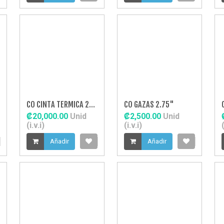
CO CINTA TERMICA 2"10M
CO GAZAS 2.75"
₡20,000.00
Unid
₡2,500.00
Unid
(i.v.i)
(i.v.i)
(
Añadir
Añadir