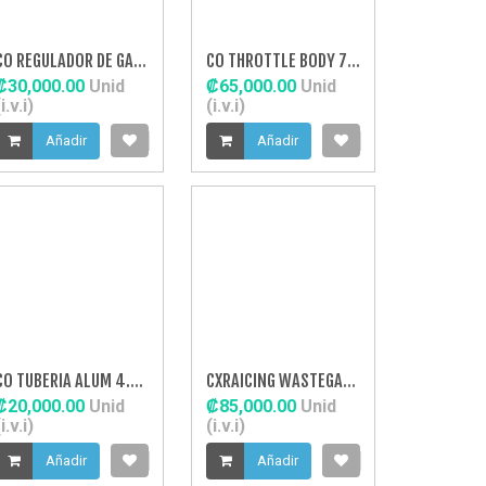
CO REGULADOR DE GAS GENER V.2
CO THROTTLE BODY 70MM
₡30,000.00
Unid
₡65,000.00
Unid
i.v.i)
(i.v.i)
Añadir
Añadir
CO TUBERIA ALUM 4.0" 45
CXRAICING WASTEGATE WG038-8
₡20,000.00
Unid
₡85,000.00
Unid
i.v.i)
(i.v.i)
Añadir
Añadir