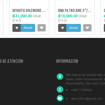
DIYAUTO SOLENOIDE DE BOOST
DNA FILTRO AIRE 3"/ 3.5"/ 4" ROJO
₡41,000.00
Unid
₡10,000.00
Unid
(i.v.i)
(i.v.i)
(
Añadir
Añadir
O DE ATENCIÓN
INFORMACIÓN
800 metros Sur del BAC San 
Pavas, sobre circunvalación, 
Pavas-Hatillos, San José, Cos
+506 71394454
dynocomcr@gmail.com