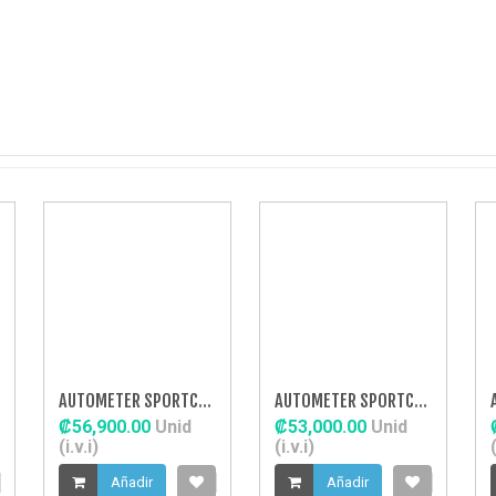
AUTOMETER SPORTCOMP BOOST 20PSI MECH
AUTOMETER SPORTCOMP OIL PRESS 150PSI ME
₡56,900.00
Unid
₡53,000.00
Unid
(i.v.i)
(i.v.i)
(
Añadir
Añadir