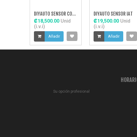
DIYAUTO SENSOR COOLANT
DIYAUTO SENSOR IAT
₡18,500.00
Unid
₡19,500.00
Unid
(i.v.i)
(i.v.i)
Añadir
Añadir
HORARI
Su opción profesional