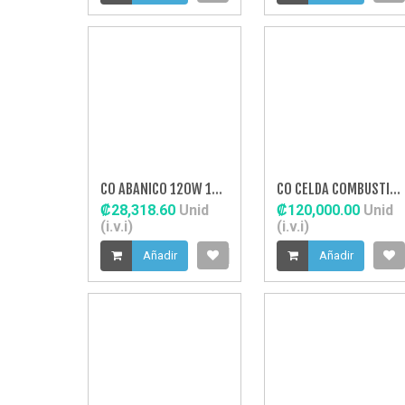
CO ABANICO 120W 16" ASPAS RECTAS
CO CELDA COMBUSTIBLE 40L
₡28,318.60
Unid
₡120,000.00
Unid
(i.v.i)
(i.v.i)
Añadir
Añadir