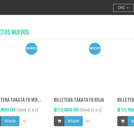
CRC
CTOS NUEVOS
NUEVO
NUEVO
BILLETERA TAKATA FD VERDE
BILLETERA TAKATA FD ROJA
BILLETER
,800.00
Unid (i.v.i)
₡13,800.00
Unid (i.v.i)
₡11,90
Añadir
Añadir
A