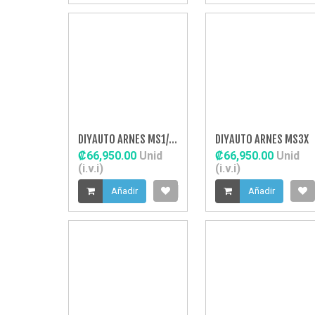
DIYAUTO ARNES MS1/2/3
DIYAUTO ARNES MS3X
₡66,950.00
Unid
₡66,950.00
Unid
(i.v.i)
(i.v.i)
Añadir
Añadir