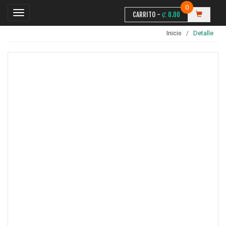
0
CARRITO -
₡
0.00
Detalle
Inicio
Inicio
Contáctanos
Categorias
Usuario