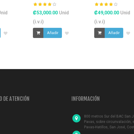
Unid
₡53,000.00
Unid
₡49,000.00
Unid
(i.v.i)
(i.v.i)
Añadir
Añadir
O DE ATENCIÓN
INFORMACIÓN
800 metros Sur del BAC San 
Pavas, sobre circunvalación, 
Pavas-Hatillos, San José, Cos