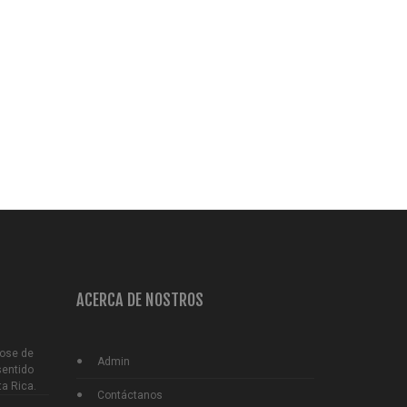
₡29,900.00
Unid
₡28,318.60
Unid
(i.v.i)
(i.v.i)
Añadir
Añadir
ACERCA DE NOSTROS
Jose de
Admin
sentido
ta Rica.
Contáctanos