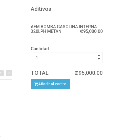
Aditivos
AEM BOMBA GASOLINA INTERNA
320LPH METAN
₡95,000.00
Cantidad
TOTAL
₡95,000.00
Añadir al carrito
WATER T ELECT M
CO ABANICO 120W 12" ASPAS CURVAS
CO ABANICO 120W 16" ASPAS RECTAS