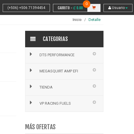
0
(+506) +506 71394454
CARRITO -
₡
0.00
Usuario
Detalle
Inicio
CATEGORIAS
DTS PERFORMANCE
MEGASQUIRT AMP EFI
TIENDA
VP RACING FUELS
MÁS OFERTAS