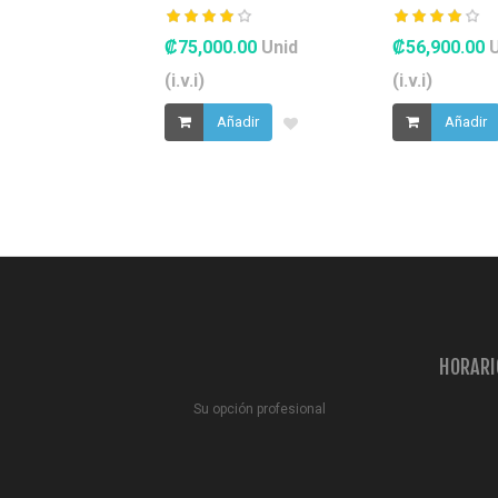
₡75,000.00
Unid
₡56,900.00
(i.v.i)
(i.v.i)
Añadir
Añadir
HORARI
Su opción profesional