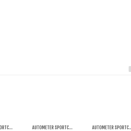
AUTOMETER SPORTCOMP BOOST 20PSI MECH
AUTOMETER SPORTCOMP OIL PRESS 150PSI ME
AUTOMETER SPORTCOMP 